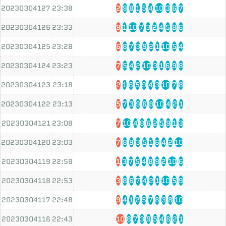
20230304127
23:38
2
9
8
1
5
4
10
3
6
7
20230304126
23:33
9
1
10
7
3
2
4
5
8
6
20230304125
23:28
6
8
7
3
9
2
1
10
5
4
20230304124
23:23
7
5
4
2
10
3
1
6
9
8
20230304123
23:18
2
1
6
5
9
4
3
10
7
8
20230304122
23:13
5
7
3
9
6
8
10
4
2
1
20230304121
23:08
7
10
4
8
6
2
5
9
1
3
20230304120
23:03
7
8
9
3
5
1
6
4
2
10
20230304119
22:58
1
3
7
5
4
8
9
2
10
6
20230304118
22:53
3
8
6
7
4
2
1
10
5
9
20230304117
22:48
9
4
1
2
5
7
6
3
8
10
20230304116
22:43
10
8
7
3
9
5
4
6
2
1