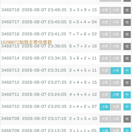
3466718
2026-08-07 23:48:35
3 + 3 + 9 = 15
大雙
小單
错
3466717
2026-08-07 23:45:05
0 + 0 + 4 = 04
大雙
小單
错
3466716
2026-08-07 23:41:35
7 + 7 + 8 = 22
小雙
大單
错
主带加拿大10298072
10298072加我主带信誉群
3466715
2026-08-07 23:38:05
6 + 7 + 3 = 16
大單
小雙
错
3466714
2026-08-07 23:34:35
3 + 6 + 2 = 11
大單
小雙
错
3466713
2026-08-07 23:31:05
2 + 4 + 5 = 11
大雙
小單
中
3466712
2026-08-07 23:27:35
2 + 4 + 9 = 15
小單
大雙
错
3466711
2026-08-07 23:24:05
4 + 4 + 4 = 12
大單
小雙
中
3466710
2026-08-07 23:20:35
3 + 4 + 0 = 07
小單
大雙
中
3466709
2026-08-07 23:17:10
2 + 3 + 5 = 10
大雙
小單
错
3466708
2026-08-07 23:13:35
3 + 1 + 1 = 05
小單
大雙
中