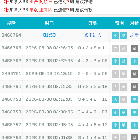
加拿大28
组合
阿娇三
已连对
7
期 建议跟进
加拿大28
单双
阿娇二
已连错
10
期 建议倍投
加拿大28
组合
卫青一
已连对
5
期 建议跟进
加拿大28
单双
卫青四
已连错
7
期 建议倍投
加拿大28
组合
卫青二
已连对
5
期 建议跟进
加拿大28
双组
卫青一
已连错
5
期 建议倍投
期号
加拿大28
组合
熊猫一
时间
已连对
5
期 建议跟进
开奖
预测
对错
加拿大28
组合
高阳四
已连对
11
期 建议跟进
3466764
01:53
点击进入
刷新
小
雙
加拿大28
杀组
阿娇二
已连对
10
期 建议跟进
加拿大28
杀组
卫青二
已连对
8
期 建议跟进
3466763
2026-08-08 02:26:05
0 + 2 + 9 = 11
大
雙
错
加拿大28
杀组
卫青四
已连对
18
期 建议跟进
3466762
2026-08-08 02:22:35
4 + 2 + 2 = 08
加拿大28
杀组
熊猫三
已连对
7
期 建议跟进
小
雙
中
加拿大28
杀组
高阳三
已连对
8
期 建议跟进
3466761
2026-08-08 02:19:10
3 + 0 + 5 = 08
大
單
错
加拿大28
大小
卫青二
已连对
5
期 建议跟进
3466760
2026-08-08 02:15:35
0 + 9 + 3 = 12
大
單
错
3466759
2026-08-08 02:12:05
9 + 5 + 2 = 16
大
單
中
3466758
2026-08-08 02:08:35
3 + 4 + 0 = 07
小
單
中
3466757
2026-08-08 02:05:05
4 + 4 + 5 = 13
小
單
中
3466756
2026-08-08 02:01:35
3 + 4 + 4 = 11
大
雙
错