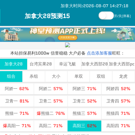
加拿大时间:2026-08-07 14:27:18
加拿大28预测15
开/关(弹幕)
美女高手QQ：
3656198493
旺旺：9064191
本站担保易利1000w 信誉稳稳 大户必备
点击添加客服
旺旺：
9064191
加拿大28
台湾宾果28
幸运飞艇
加拿大西部28
加拿大西部pc
组合
杀组
大小
单双
双组
龙虎
阿娇一
62%
阿娇二
57%
阿娇三
71%
阿娇四
52%
卫青一
81%
卫青二
57%
卫青三
52%
卫青四
57%
熊猫一
71%
爆
熊猫二
76%
熊猫三
57%
熊猫四
71%
爆
高阳一
71%
高阳二
71%
高阳三
62%
高阳四
71%
加拿大28
组合
阿娇一
已连对
5
期 建议跟进