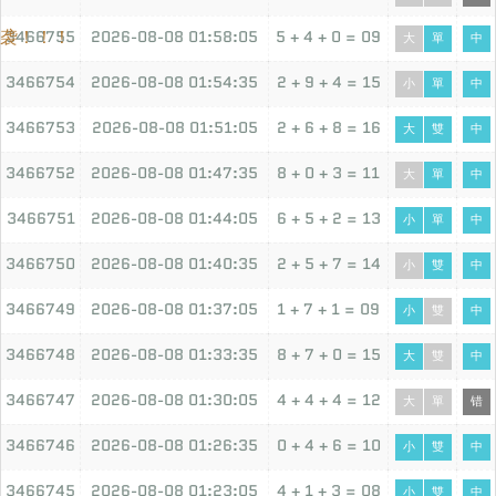
3466755
2026-08-08 01:58:05
5 + 4 + 0 = 09
袭！！！
大
單
中
3466754
2026-08-08 01:54:35
2 + 9 + 4 = 15
小
單
中
3466753
2026-08-08 01:51:05
2 + 6 + 8 = 16
大
雙
中
3466752
2026-08-08 01:47:35
8 + 0 + 3 = 11
大
單
中
3466751
2026-08-08 01:44:05
6 + 5 + 2 = 13
小
單
中
3466750
2026-08-08 01:40:35
2 + 5 + 7 = 14
小
雙
中
3466749
2026-08-08 01:37:05
1 + 7 + 1 = 09
小
雙
中
3466748
2026-08-08 01:33:35
8 + 7 + 0 = 15
大
雙
中
3466747
2026-08-08 01:30:05
4 + 4 + 4 = 12
大
單
错
3466746
2026-08-08 01:26:35
0 + 4 + 6 = 10
小
雙
中
3466745
2026-08-08 01:23:05
4 + 1 + 3 = 08
小
雙
中