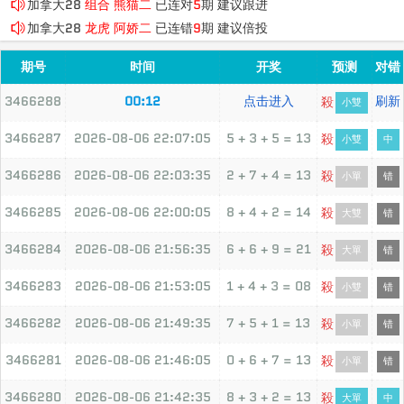
加拿大28
组合
熊猫二
已连对
5
期 建议跟进
加拿大28
大小
卫青二
已连错
7
期 建议倍投
加拿大28
组合
熊猫四
已连对
5
期 建议跟进
加拿大28
龙虎
阿娇二
已连错
9
期 建议倍投
加拿大28
杀组
阿娇二
已连对
8
期 建议跟进
加拿大28
龙虎
卫青二
已连错
5
期 建议倍投
期号
加拿大28
杀组
卫青一
时间
已连对
7
期 建议跟进
开奖
预测
对错
加拿大28
龙虎
卫青四
已连错
8
期 建议倍投
加拿大28
杀组
卫青四
已连对
5
期 建议跟进
加拿大28
龙虎
熊猫一
已连错
9
期 建议倍投
3466288
00:12
点击进入
刷新
殺
小雙
加拿大28
杀组
熊猫三
已连对
9
期 建议跟进
加拿大28
杀组
熊猫四
已连对
7
期 建议跟进
3466287
2026-08-06 22:07:05
5 + 3 + 5 = 13
殺
小雙
中
加拿大28
杀组
高阳一
已连对
7
期 建议跟进
3466286
2026-08-06 22:03:35
2 + 7 + 4 = 13
殺
加拿大28
杀组
高阳二
已连对
12
期 建议跟进
小單
错
加拿大28
杀组
高阳三
已连对
5
期 建议跟进
3466285
2026-08-06 22:00:05
8 + 4 + 2 = 14
殺
大雙
错
加拿大28
大小
熊猫四
已连对
5
期 建议跟进
3466284
2026-08-06 21:56:35
6 + 6 + 9 = 21
殺
大單
错
3466283
2026-08-06 21:53:05
1 + 4 + 3 = 08
殺
小雙
错
3466282
2026-08-06 21:49:35
7 + 5 + 1 = 13
殺
小單
错
3466281
2026-08-06 21:46:05
0 + 6 + 7 = 13
殺
小單
错
3466280
2026-08-06 21:42:35
8 + 3 + 2 = 13
殺
大單
中