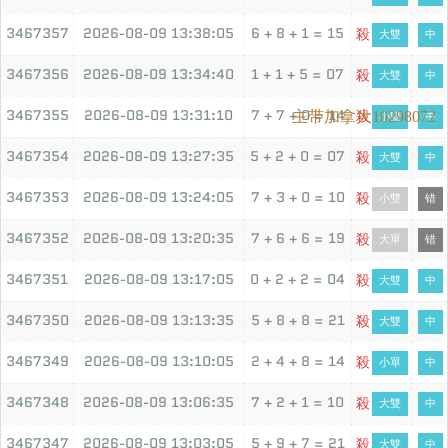
3467357
2026-08-09 13:38:05
6 + 8 + 1 = 15
殺
大雙
中
3467356
2026-08-09 13:34:40
1 + 1 + 5 = 07
殺
大雙
中
3467355
2026-08-09 13:31:10
7 + 7 + 0 = 14
殺
主带加拿大10298072
小雙
中
3467354
2026-08-09 13:27:35
5 + 2 + 0 = 07
殺
大雙
中
3467353
2026-08-09 13:24:05
7 + 3 + 0 = 10
殺
小雙
错
3467352
2026-08-09 13:20:35
7 + 6 + 6 = 19
殺
大單
错
3467351
2026-08-09 13:17:05
0 + 2 + 2 = 04
殺
大雙
中
3467350
2026-08-09 13:13:35
5 + 8 + 8 = 21
殺
大雙
中
3467349
2026-08-09 13:10:05
2 + 4 + 8 = 14
殺
小單
中
3467348
2026-08-09 13:06:35
7 + 2 + 1 = 10
殺
大雙
中
3467347
2026-08-09 13:03:05
5 + 9 + 7 = 21
殺
大雙
中