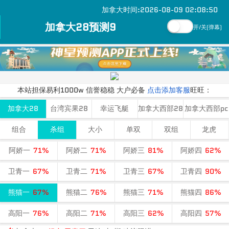
加拿大时间:2026-08-09 02:08:50
加拿大28预测9
开/关(弹幕)
美女高手QQ：
3656198493
旺旺：9064191
本站担保易利1000w 信誉稳稳 大户必备
点击添加客服
旺旺：
9064191
加拿大28
台湾宾果28
幸运飞艇
加拿大西部28
加拿大西部pc
组合
杀组
大小
单双
双组
龙虎
阿娇一
71%
阿娇二
71%
阿娇三
81%
阿娇四
62%
卫青一
67%
卫青二
71%
卫青三
67%
卫青四
90%
熊猫一
67%
熊猫二
76%
熊猫三
71%
熊猫四
86%
高阳一
76%
高阳二
71%
高阳三
62%
高阳四
57%
加拿大28
组合
阿娇一
已连对
8
期 建议跟进