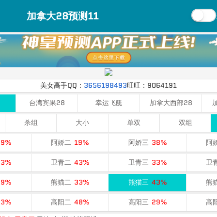
加拿大28预测11
美女高手QQ：
3656198493
旺旺：9064191
本站担保易利1000w 信誉稳稳 大户必备
点击添加客服
旺旺：9064191
台湾宾果28
幸运飞艇
加拿大西部28
杀组
大小
单双
双组
29%
阿娇二
19%
阿娇三
38%
阿
33%
卫青二
43%
卫青三
33%
卫
29%
熊猫二
33%
熊猫三
43%
熊
33%
高阳二
48%
高阳三
29%
高