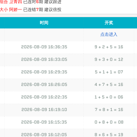
组合
卫青四
已连对
6
期 建议跟进
组合
高阳三
已连对
6
期 建议跟进
大小
阿娇一
已连错
7
期 建议倍投
杀组
卫青二
已连对
7
期 建议跟进
大小
高阳四
已连错
5
期 建议倍投
杀组
卫青三
已连对
6
期 建议跟进
时间
开奖
杀组
熊猫二
已连对
5
期 建议跟进
点击进入
杀组
熊猫三
已连对
8
期 建议跟进
杀组
熊猫四
已连对
6
期 建议跟进
2026-08-09 16:36:35
9 + 2 + 5 = 16
杀组
高阳一
已连对
5
期 建议跟进
2026-08-09 16:33:05
9 + 3 + 0 = 12
单双
卫青四
已连对
5
期 建议跟进
2026-08-09 16:29:35
5 + 1 + 1 = 07
2026-08-09 16:26:05
4 + 7 + 5 = 16
2026-08-09 16:22:35
1 + 5 + 0 = 06
2026-08-09 16:19:10
7 + 8 + 1 = 16
2026-08-09 16:15:35
0 + 8 + 0 = 08
2026-08-09 16:12:05
8 + 6 + 5 = 19