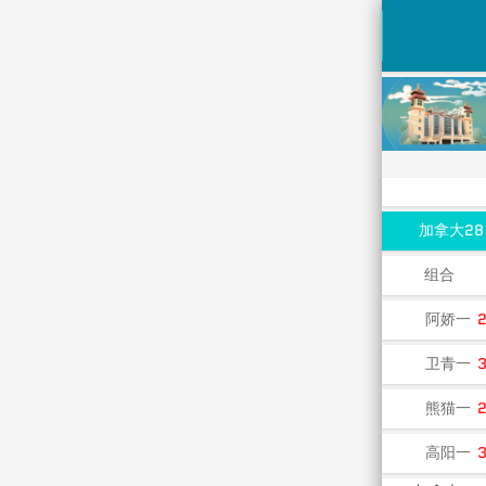
加拿大28
组合
阿娇一
卫青一
熊猫一
高阳一