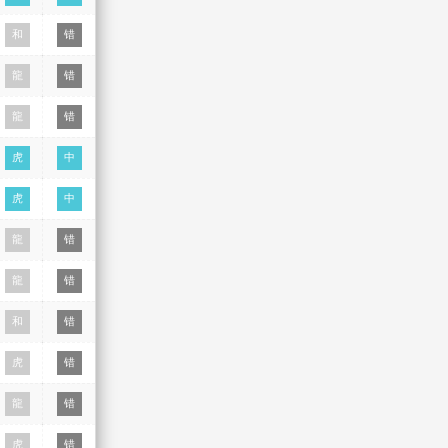
和
错
龍
错
龍
错
虎
中
虎
中
龍
错
龍
错
和
错
虎
错
龍
错
虎
错