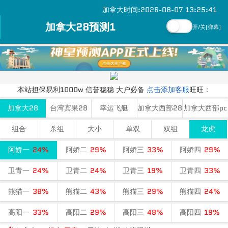
加拿大时间:2026-08-07 13:25:41
加拿大28预测1
开/关(弹幕)
美女高手QQ：
3656198493
旺旺：9064191
本站担保易利1000w 信誉稳稳 大户必备
点击添加客服
旺旺：
9064191
加拿大28
台湾宾果28
幸运飞艇
加拿大西部28
加拿大西部pc
组合
杀组
大小
单双
双组
龙虎
阿娇一
24%
阿娇二
29%
阿娇三
33%
阿娇四
29%
卫青一
24%
卫青二
24%
卫青三
19%
卫青四
33%
熊猫一
38%
熊猫二
43%
熊猫三
29%
熊猫四
24%
高阳一
33%
高阳二
29%
高阳三
48%
高阳四
19%
加拿大28
组合
阿娇一
已连对
10
期 建议跟进